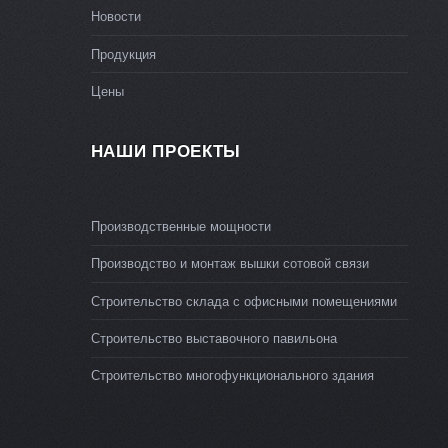
Новости
Продукция
Цены
НАШИ ПРОЕКТЫ
Производственные мощности
Производство и монтаж вышки сотовой связи
Строительство склада с офисными помещениями
Строительство выставочного павильона
Строительство многофункционального здания