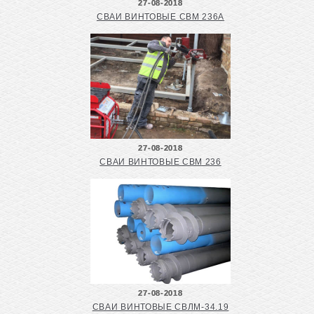
27-08-2018
СВАИ ВИНТОВЫЕ СВМ 236А
27-08-2018
СВАИ ВИНТОВЫЕ СВМ 236
27-08-2018
СВАИ ВИНТОВЫЕ СВЛМ-34.19