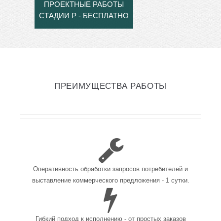
ПРОЕКТНЫЕ РАБОТЫ
СТАДИИ Р - БЕСПЛАТНО
ПРЕИМУЩЕСТВА РАБОТЫ
Оперативность обработки запросов потребителей и
выставление коммерческого предложения - 1 сутки.
Гибкий подход к исполнению - от простых заказов