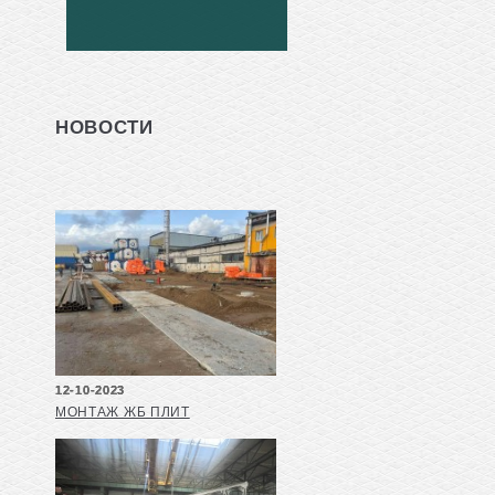
НОВОСТИ
12-10-2023
МОНТАЖ ЖБ ПЛИТ