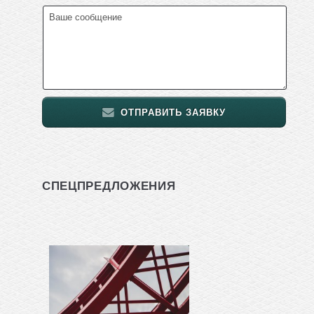
ОТПРАВИТЬ ЗАЯВКУ
СПЕЦПРЕДЛОЖЕНИЯ