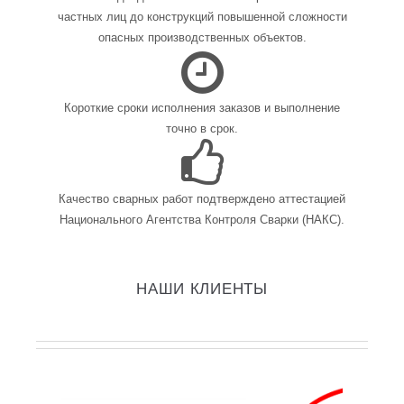
частных лиц до конструкций повышенной сложности
опасных производственных объектов.
Короткие сроки исполнения заказов и выполнение
точно в срок.
Качество сварных работ подтверждено аттестацией
Национального Агентства Контроля Сварки (НАКС).
НАШИ КЛИЕНТЫ