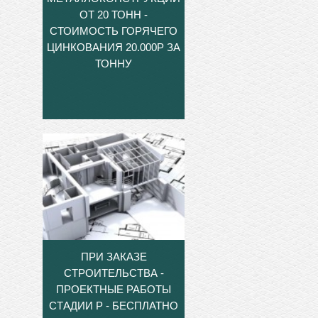
ОТ 20 ТОНН -
СТОИМОСТЬ ГОРЯЧЕГО
ЦИНКОВАНИЯ 20.000Р ЗА
ТОННУ
ПРИ ЗАКАЗЕ
СТРОИТЕЛЬСТВА -
ПРОЕКТНЫЕ РАБОТЫ
СТАДИИ Р - БЕСПЛАТНО