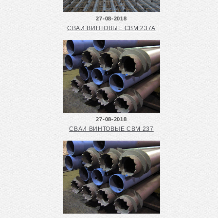
27-08-2018
СВАИ ВИНТОВЫЕ СВМ 237А
27-08-2018
СВАИ ВИНТОВЫЕ СВМ 237