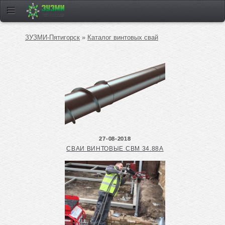
ЗУЗМИ-Пятигорск
»
Каталог винтовых свай
27-08-2018
СВАИ ВИНТОВЫЕ СВМ 34.88А